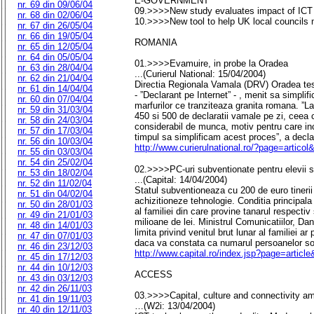
E-GOVERNMENT
nr. 69 din 09/06/04
09.>>>>New study evaluates impact of ICT o
nr. 68 din 02/06/04
10.>>>>New tool to help UK local councils mo
nr. 67 din 26/05/04
nr. 66 din 19/05/04
ROMANIA
nr. 65 din 12/05/04
nr. 64 din 05/05/04
01.>>>>Evamuire, in probe la Oradea
nr. 63 din 28/04/04
...(Curierul National: 15/04/2004)
nr. 62 din 21/04/04
Directia Regionala Vamala (DRV) Oradea te
nr. 61 din 14/04/04
- ”Declarant pe Internet” - , menit sa simpli
nr. 60 din 07/04/04
marfurilor ce tranziteaza granita romana. ”L
nr. 59 din 31/03/04
450 si 500 de declaratii vamale pe zi, cee
nr. 58 din 24/03/04
considerabil de munca, motiv pentru care in
nr. 57 din 17/03/04
timpul sa simplificam acest proces”, a decla
nr. 56 din 10/03/04
http://www.curierulnational.ro/?page=artico
nr. 55 din 03/03/04
nr. 54 din 25/02/04
02.>>>>PC-uri subventionate pentru elevii sa
nr. 53 din 18/02/04
...(Capital: 14/04/2004)
nr. 52 din 11/02/04
Statul subventioneaza cu 200 de euro tinerii
nr. 51 din 04/02/04
achizitioneze tehnologie. Conditia principala 
nr. 50 din 28/01/03
al familiei din care provine tanarul respectiv
nr. 49 din 21/01/03
milioane de lei. Ministrul Comunicatiilor, Da
nr. 48 din 14/01/03
limita privind venitul brut lunar al familiei ar
nr. 47 din 07/01/03
daca va constata ca numarul persoanelor sol
nr. 46 din 23/12/03
http://www.capital.ro/index.jsp?page=articl
nr. 45 din 17/12/03
nr. 44 din 10/12/03
ACCESS
nr. 43 din 03/12/03
nr. 42 din 26/11/03
03.>>>>Capital, culture and connectivity am
nr. 41 din 19/11/03
…(W2i: 13/04/2004)
nr. 40 din 12/11/03