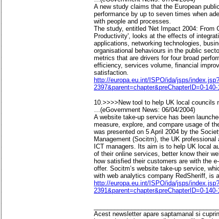
A new study claims that the European publi
performance by up to seven times when ade
with people and processes.
The study, entitled 'Net Impact 2004: From 
Productivity', looks at the effects of integrat
applications, networking technologies, bus
organisational behaviours in the public sect
metrics that are drivers for four broad per
efficiency, services volume, financial impro
satisfaction.
http://europa.eu.int/ISPO/ida/jsps/index
2397&parent=chapter&preChapterID=0-140-
10.>>>>New tool to help UK local councils mo
…(eGovernment News: 06/04/2004)
A website take-up service has been launched
measure, explore, and compare usage of the
was presented on 5 April 2004 by the Societ
Management (Socitm), the UK professional a
ICT managers. Its aim is to help UK local a
of their online services, better know their we
how satisfied their customers are with the 
offer. Socitm’s website take-up service, whic
with web analytics company RedSheriff, is av
http://europa.eu.int/ISPO/ida/jsps/index
2391&parent=chapter&preChapterID=0-140-
____________________________________
Acest newsletter apare saptamanal si cuprinde