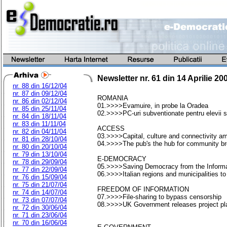
Newsletter nr.
61
din
14 Aprilie 20
nr. 88 din 16/12/04
nr. 87 din 09/12/04
ROMANIA
nr. 86 din 02/12/04
01.>>>>Evamuire, in probe la Oradea
nr. 85 din 25/11/04
02.>>>>PC-uri subventionate pentru elevii sa
nr. 84 din 18/11/04
nr. 83 din 11/11/04
ACCESS
nr. 82 din 04/11/04
03.>>>>Capital, culture and connectivity am
nr. 81 din 28/10/04
04.>>>>The pub's the hub for community b
nr. 80 din 20/10/04
nr. 79 din 13/10/04
E-DEMOCRACY
nr. 78 din 29/09/04
05.>>>>Saving Democracy from the Informa
nr. 77 din 22/09/04
06.>>>>Italian regions and municipalities to 
nr. 76 din 15/09/04
nr. 75 din 21/07/04
FREEDOM OF INFORMATION
nr. 74 din 14/07/04
07.>>>>File-sharing to bypass censorship
nr. 73 din 07/07/04
08.>>>>UK Government releases project pla
nr. 72 din 30/06/04
nr. 71 din 23/06/04
nr. 70 din 16/06/04