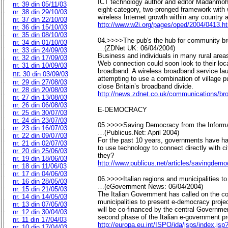
ICT technology author and editor Madanmo
nr. 39 din 05/11/03
eight-category, two-pronged framework with
nr. 38 din 29/10/03
wireless Internet growth within any country 
nr. 37 din 22/10/03
http://www.w2i.org/pages/oped/2004/0413.h
nr. 36 din 15/10/03
nr. 35 din 08/10/03
04.>>>>The pub's the hub for community b
nr. 34 din 01/10/03
…(ZDNet UK: 06/04/2004)
nr. 33 din 24/09/03
Business and individuals in many rural areas
nr. 32 din 17/09/03
Web connection could soon look to their loca
nr. 31 din 10/09/03
broadband. A wireless broadband service la
nr.
30 din 03/09/03
attempting to use a combination of village 
nr. 29 din 27/08/03
close Britain’s broadband divide.
nr. 28 din 20/08/03
http://news.zdnet.co.uk/communications/b
nr. 27 din 13/08/03
nr. 26 din 06/08/03
E-DEMOCRACY
nr. 25 din 30/07/03
nr. 24 din 23/07/03
05.>>>>Saving Democracy from the Informa
nr. 23 din 16/07/03
…(Publicus.Net: April 2004)
nr. 22 din 09/07/03
For the past 10 years, governments have ha
nr. 21 din 02/07/03
to use technology to connect directly with c
nr. 20 din 25/06/03
they?
nr. 19 din 18/06/03
http://www.publicus.net/articles/savingdemo
nr. 18 din 11/06/03
nr. 17 din 04/06/03
06.>>>>Italian regions and municipalities to 
nr. 16 din 28/05/03
…(eGovernment News: 06/04/2004)
nr. 15 din 21/05/03
The Italian Government has called on the co
nr. 14 din 14/05/03
municipalities to present e-democracy projec
nr. 13 din 07/05/03
will be co-financed by the central Governme
nr. 12 din 30/04/03
second phase of the Italian e-government 
nr. 11 din 17/04/03
http://europa.eu.int/ISPO/ida/jsps/index
nr. 10 din 17/04/03