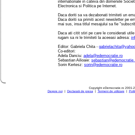
internationale in cateva din domeniile Socie
Electronica si Politica pe Internet.
Daca doriti sa va dezabonati trimiteti un ema
Daca doriti sa primiti acest newsletter pe e
mai sus, insa titlul mesajului sa fie "subscri
Daca ati citit stiri pe care le considerati util
rugam sa ni le trimiteti la aceeasi adresa:
in
Editor: Gabriela Chita -
gabrielachita@yaho
Co-editori:
Adela Danciu:
adela@edemocratie.ro
Sebastian Ailioaie:
sebastian@edemocratie.
Sorin Kertesz:
sorin@edemocratie.ro
Copyright eDemocratie.ro 2001-
Despre noi
|
Declaratii de presa
|
Termeni de utilizare
|
Poli