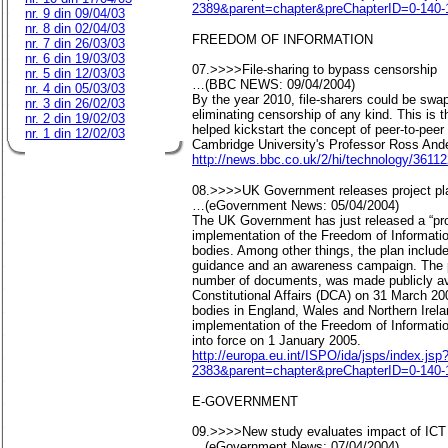
2389&parent=chapter&preChapterID=0-140-
nr. 9 din 09/04/03
nr. 8 din 02/04/03
FREEDOM OF INFORMATION
nr. 7 din 26/03/03
nr. 6 din 19/03/03
07.>>>>File-sharing to bypass censorship
nr. 5 din 12/03/03
…(BBC NEWS: 09/04/2004)
nr. 4 din 05/03/03
By the year 2010, file-sharers could be swa
nr. 3 din 26/02/03
eliminating censorship of any kind. This is 
nr. 2 din 19/02/03
helped kickstart the concept of peer-to-peer 
nr. 1 din 12/02/03
Cambridge University's Professor Ross And
http://news.bbc.co.uk/2/hi/technology/3611
08.>>>>UK Government releases project pla
…(eGovernment News: 05/04/2004)
The UK Government has just released a “proj
implementation of the Freedom of Informatio
bodies. Among other things, the plan includ
guidance and an awareness campaign. The pr
number of documents, was made publicly av
Constitutional Affairs (DCA) on 31 March 20
bodies in England, Wales and Northern Irelan
implementation of the Freedom of Informatio
into force on 1 January 2005.
http://europa.eu.int/ISPO/ida/jsps/index
2383&parent=chapter&preChapterID=0-140-
E-GOVERNMENT
09.>>>>New study evaluates impact of ICT o
…(eGovernment News: 07/04/2004)