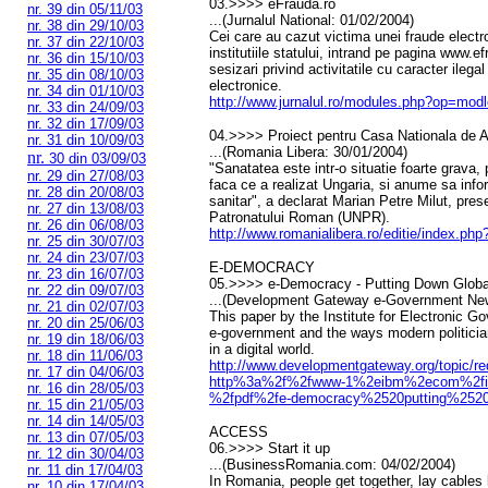
03.>>>> eFrauda.ro
nr. 39 din 05/11/03
...(Jurnalul National: 01/02/2004)
nr. 38 din 29/10/03
Cei care au cazut victima unei fraude electr
nr. 37 din 22/10/03
institutiile statului, intrand pe pagina www.e
nr. 36 din 15/10/03
sesizari privind activitatile cu caracter ilegal
nr. 35 din 08/10/03
electronice.
nr. 34 din 01/10/03
http://www.jurnalul.ro/modules.php?op=mo
nr. 33 din 24/09/03
nr. 32 din 17/09/03
04.>>>> Proiect pentru Casa Nationala de As
nr. 31 din 10/09/03
...(Romania Libera: 30/01/2004)
nr.
30 din 03/09/03
"Sanatatea este intr-o situatie foarte grava
nr. 29 din 27/08/03
faca ce a realizat Ungaria, si anume sa info
nr. 28 din 20/08/03
sanitar", a declarat Marian Petre Milut, pres
nr. 27 din 13/08/03
Patronatului Roman (UNPR).
nr. 26 din 06/08/03
http://www.romanialibera.ro/editie/index.p
nr. 25 din 30/07/03
nr. 24 din 23/07/03
E-DEMOCRACY
nr. 23 din 16/07/03
05.>>>> e-Democracy - Putting Down Globa
nr. 22 din 09/07/03
...(Development Gateway e-Government News
nr. 21 din 02/07/03
This paper by the Institute for Electronic G
nr. 20 din 25/06/03
e-government and the ways modern politician
nr. 19 din 18/06/03
in a digital world.
nr. 18 din 11/06/03
http://www.developmentgateway.org/topic/r
nr. 17 din 04/06/03
http%3a%2f%2fwww-1%2eibm%2ecom%2find
nr. 16 din 28/05/03
%2fpdf%2fe-democracy%2520putting%252
nr. 15 din 21/05/03
nr. 14 din 14/05/03
ACCESS
nr. 13 din 07/05/03
06.>>>> Start it up
nr. 12 din 30/04/03
...(BusinessRomania.com: 04/02/2004)
nr. 11 din 17/04/03
In Romania, people get together, lay cables
nr. 10 din 17/04/03