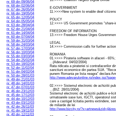
nr. 69 din 09/06/04
nr. 68 din 02/06/04
E-GOVERNMENT
nr. 67 din 26/05/04
11.>>>>New system to enable deaf citizens
nr. 66 din 19/05/04
nr. 65 din 12/05/04
POLICY
nr. 64 din 05/05/04
12.>>>> US Government promotes "share-in
nr. 63 din 28/04/04
nr. 62 din 21/04/04
FREEDOM OF INFORMATION
nr. 61 din 14/04/04
13.>>>> Freedom House Urges Government 
nr. 60 din 07/04/04
nr. 59 din 31/03/04
LEGAL
nr. 58 din 24/03/04
14.>>>> Commission calls for further acti
nr. 57 din 17/03/04
nr. 56 din 10/03/04
ROMANIA
nr. 55 din 03/03/04
01.>>>> Pirateria software in afaceri - 65%;
nr. 54 din 25/02/04
...(Adevarul: 04/02/2004)
nr. 53 din 18/02/04
Rata ridicata a pirateriei si contrafacerilor 
nr. 52 din 11/02/04
sanctiuni economice din partea SUA. "Rec
nr. 51 din 04/02/04
punem Romania pe lista neagra" declara A
nr. 50 din 28/01/03
http://www.adevarulonline.ro/index.jsp?page
nr. 49 din 21/01/03
nr. 48 din 14/01/03
02.>>>> Sistemul electronic de achizitii pub
nr. 47 din 07/01/03
...(BIZ: 28/01/2004)
nr. 46 din 23/12/03
Sistemul electronic de achizitii publice e-lici
nr. 45 din 17/12/03
urmatoarele sase luni, IGCTI, operatorul si
nr. 44 din 10/12/03
care a castigat licitatia pentru extindere, 
nr. 43 din 03/12/03
de miliarde de lei
nr. 42 din 26/11/03
http://www.bizcity.ro/?x=artnews&zid=4&re
nr. 41 din 19/11/03
nr. 40 din 12/11/03