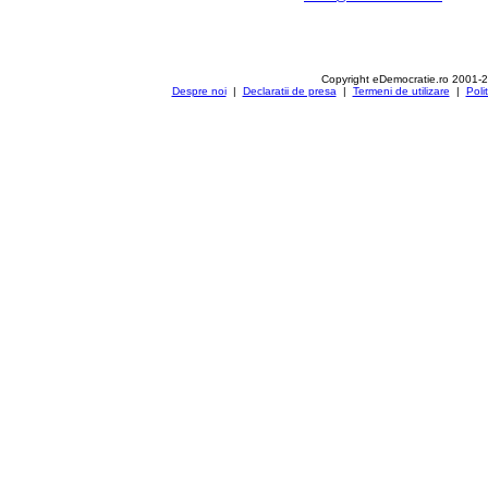
Copyright eDemocratie.ro 2001-
Despre noi
|
Declaratii de presa
|
Termeni de utilizare
|
Poli