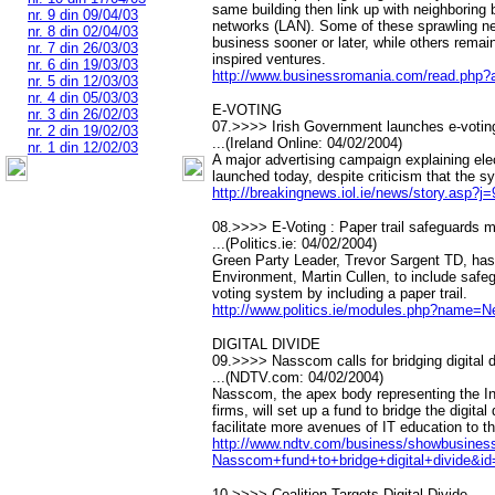
same building then link up with neighboring b
nr. 9 din 09/04/03
networks (LAN). Some of these sprawling net
nr. 8 din 02/04/03
business sooner or later, while others remain
nr. 7 din 26/03/03
inspired ventures.
nr. 6 din 19/03/03
http://www.businessromania.com/read.php?
nr. 5 din 12/03/03
nr. 4 din 05/03/03
E-VOTING
nr. 3 din 26/02/03
07.>>>> Irish Government launches e-voti
nr. 2 din 19/02/03
...(Ireland Online: 04/02/2004)
nr. 1 din 12/02/03
A major advertising campaign explaining elec
launched today, despite criticism that the 
http://breakingnews.iol.ie/news/story.asp
08.>>>> E-Voting : Paper trail safeguards 
...(Politics.ie: 04/02/2004)
Green Party Leader, Trevor Sargent TD, has 
Environment, Martin Cullen, to include safeg
voting system by including a paper trail.
http://www.politics.ie/modules.php?name=N
DIGITAL DIVIDE
09.>>>> Nasscom calls for bridging digital d
...(NDTV.com: 04/02/2004)
Nasscom, the apex body representing the In
firms, will set up a fund to bridge the digital
facilitate more avenues of IT education to 
http://www.ndtv.com/business/showbusines
Nasscom+fund+to+bridge+digital+divide&i
10.>>>> Coalition Targets Digital Divide