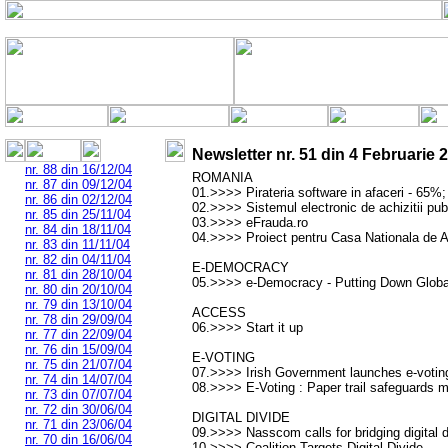
Newsletter nr.
51
din
4 Februarie 
nr. 88 din 16/12/04
ROMANIA
nr. 87 din 09/12/04
01.>>>> Pirateria software in afaceri - 65%;
nr. 86 din 02/12/04
02.>>>> Sistemul electronic de achizitii pub
nr. 85 din 25/11/04
03.>>>> eFrauda.ro
nr. 84 din 18/11/04
04.>>>> Proiect pentru Casa Nationala de As
nr. 83 din 11/11/04
nr. 82 din 04/11/04
E-DEMOCRACY
nr. 81 din 28/10/04
05.>>>> e-Democracy - Putting Down Globa
nr. 80 din 20/10/04
nr. 79 din 13/10/04
ACCESS
nr. 78 din 29/09/04
06.>>>> Start it up
nr. 77 din 22/09/04
nr. 76 din 15/09/04
E-VOTING
nr. 75 din 21/07/04
07.>>>> Irish Government launches e-voti
nr. 74 din 14/07/04
08.>>>> E-Voting : Paper trail safeguards 
nr. 73 din 07/07/04
nr. 72 din 30/06/04
DIGITAL DIVIDE
nr. 71 din 23/06/04
09.>>>> Nasscom calls for bridging digital d
nr. 70 din 16/06/04
10.>>>> Coalition Targets Digital Divide