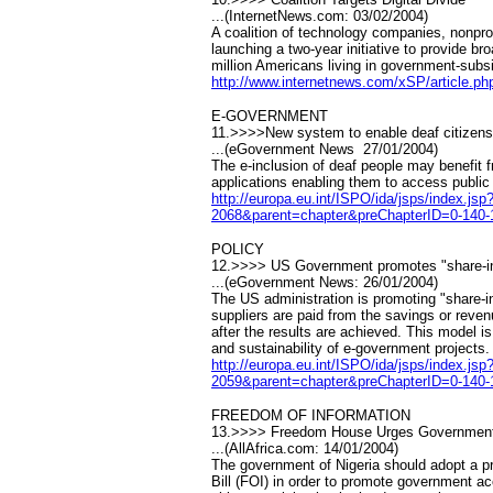
...(InternetNews.com: 03/02/2004)
A coalition of technology companies, nonpro
launching a two-year initiative to provide b
million Americans living in government-subs
http://www.internetnews.com/xSP/article.p
E-GOVERNMENT
11.>>>>New system to enable deaf citizens
...(eGovernment News ­ 27/01/2004)
The e-inclusion of deaf people may benefit 
applications enabling them to access public
http://europa.eu.int/ISPO/ida/jsps/index
2068&parent=chapter&preChapterID=0-140-
POLICY
12.>>>> US Government promotes "share-in
...(eGovernment News: 26/01/2004)
The US administration is promoting "share-i
suppliers are paid from the savings or reven
after the results are achieved. This model i
and sustainability of e-government projects.
http://europa.eu.int/ISPO/ida/jsps/index
2059&parent=chapter&preChapterID=0-140-
FREEDOM OF INFORMATION
13.>>>> Freedom House Urges Government 
...(AllAfrica.com: 14/01/2004)
The government of Nigeria should adopt a p
Bill (FOI) in order to promote government ac