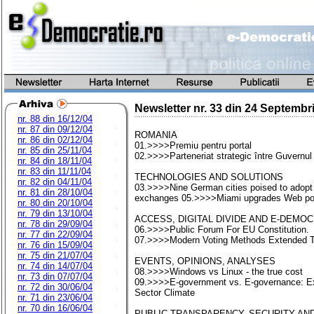
Newsletter nr.
33
din
24 Septembr
nr. 88 din 16/12/04
nr. 87 din 09/12/04
ROMANIA
nr. 86 din 02/12/04
01.>>>>Premiu pentru portal
nr. 85 din 25/11/04
02.>>>>Parteneriat strategic între Guvernul
nr. 84 din 18/11/04
nr. 83 din 11/11/04
TECHNOLOGIES AND SOLUTIONS
nr. 82 din 04/11/04
03.>>>>Nine German cities poised to adop
nr. 81 din 28/10/04
exchanges 05.>>>>Miami upgrades Web por
nr. 80 din 20/10/04
nr. 79 din 13/10/04
ACCESS, DIGITAL DIVIDE AND E-DEMO
nr. 78 din 29/09/04
06.>>>>Public Forum For EU Constitution.
nr. 77 din 22/09/04
07.>>>>Modern Voting Methods Extended T
nr. 76 din 15/09/04
nr. 75 din 21/07/04
EVENTS, OPINIONS, ANALYSES
nr. 74 din 14/07/04
08.>>>>Windows vs Linux - the true cost
nr. 73 din 07/07/04
09.>>>>E-government vs. E-governance: Exa
nr. 72 din 30/06/04
Sector Climate
nr. 71 din 23/06/04
nr. 70 din 16/06/04
PUBLIC TRANSPARENCY, SECURITY AND