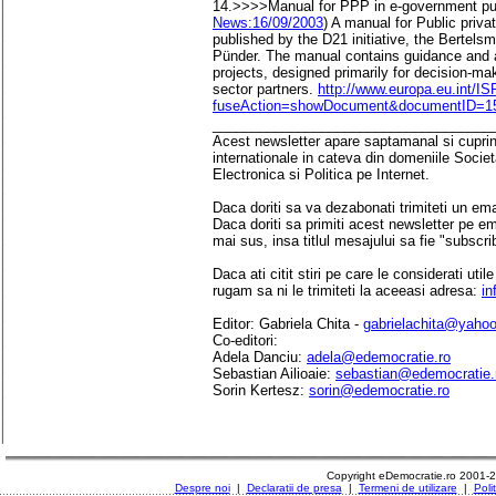
14.>>>>Manual for PPP in e-government pu
News:16/09/2003
) A manual for Public priv
published by the D21 initiative, the Bertels
Pünder. The manual contains guidance and 
projects, designed primarily for decision-make
sector partners.
http://www.europa.eu.int/IS
fuseAction=showDocument&documentID=15
____________________________________
Acest newsletter apare saptamanal si cuprinde
internationale in cateva din domeniile Socie
Electronica si Politica pe Internet.
Daca doriti sa va dezabonati trimiteti un ema
Daca doriti sa primiti acest newsletter pe e
mai sus, insa titlul mesajului sa fie "subscri
Daca ati citit stiri pe care le considerati util
rugam sa ni le trimiteti la aceeasi adresa:
in
Editor: Gabriela Chita -
gabrielachita@yaho
Co-editori:
Adela Danciu:
adela@edemocratie.ro
Sebastian Ailioaie:
sebastian@edemocratie.
Sorin Kertesz:
sorin@edemocratie.ro
Copyright eDemocratie.ro 2001-
Despre noi
|
Declaratii de presa
|
Termeni de utilizare
|
Poli