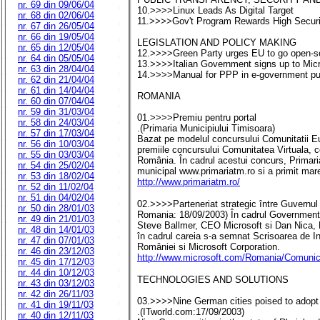
nr. 69 din 09/06/04
10.>>>>Linux Leads As Digital Target
nr. 68 din 02/06/04
11.>>>>Gov't Program Rewards High Securi
nr. 67 din 26/05/04
nr. 66 din 19/05/04
LEGISLATION AND POLICY MAKING
nr. 65 din 12/05/04
12.>>>>Green Party urges EU to go open-s
nr. 64 din 05/05/04
13.>>>>Italian Government signs up to Mic
nr. 63 din 28/04/04
14.>>>>Manual for PPP in e-government pu
nr. 62 din 21/04/04
nr. 61 din 14/04/04
ROMANIA
nr. 60 din 07/04/04
nr. 59 din 31/03/04
01.>>>>Premiu pentru portal
nr. 58 din 24/03/04
.(Primaria Municipiului Timisoara)
nr. 57 din 17/03/04
Bazat pe modelul concursului Comunitatii E
nr. 56 din 10/03/04
premiile concursului Comunitatea Virtuala, co
nr. 55 din 03/03/04
România. În cadrul acestui concurs, Primaria
nr. 54 din 25/02/04
municipal www.primariatm.ro si a primit mar
nr. 53 din 18/02/04
http://www.primariatm.ro/
nr. 52 din 11/02/04
nr. 51 din 04/02/04
02.>>>>Parteneriat strategic între Guvernul
nr. 50 din 28/01/03
Romania: 18/09/2003) În cadrul Government 
nr. 49 din 21/01/03
Steve Ballmer, CEO Microsoft si Dan Nica, Mi
nr. 48 din 14/01/03
în cadrul careia s-a semnat Scrisoarea de In
nr. 47 din 07/01/03
României si Microsoft Corporation.
nr. 46 din 23/12/03
http://www.microsoft.com/Romania/Comuni
nr. 45 din 17/12/03
nr. 44 din 10/12/03
TECHNOLOGIES AND SOLUTIONS
nr. 43 din 03/12/03
nr. 42 din 26/11/03
03.>>>>Nine German cities poised to adopt
nr. 41 din 19/11/03
.(ITworld.com:17/09/2003)
nr. 40 din 12/11/03