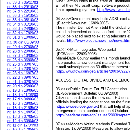
Nine German cities in the state of Rheinland
nr. 39 din 05/11/03
all, of their Microsoft Corp. software product
nr. 38 din 29/10/03
Linux operating system.
http://www.itworld
nr. 37 din 22/10/03
nr. 36 din 15/10/03
04.>>>>Government may build ADSL exch
nr. 35 din 08/10/03
.(ElectricNews.net: 16/09/2003)
nr. 34 din 01/10/03
The minister Dermot Ahern told the Global L
nr. 33 din 24/09/03
called independent co-location facilities 
nr. 32 din 17/09/03
would be placed next to existing telecoms 
nr. 31 din 10/09/03
rivals.
http://www.electricnews.net/news.h
nr.
30 din 03/09/03
nr. 29 din 27/08/03
05.>>>>Miami upgrades Web portal
nr. 28 din 20/08/03
.(FCW.com: 22/09/2003)
nr. 27 din 13/08/03
Miami-Dade County earlier this month launch
nr. 26 din 06/08/03
incorporates a new content management tool,
nr. 25 din 30/07/03
e-mail subscriptions on 30 different interest 
nr. 24 din 23/07/03
http://www.fcw.com/geb/articles/2003/0922
nr. 23 din 16/07/03
nr. 22 din 09/07/03
ACCESS, DIGITAL DIVIDE AND E-DEMO
nr. 21 din 02/07/03
nr. 20 din 25/06/03
06.>>>>Public Forum For EU Constitution.
nr. 19 din 18/06/03
.(E-Government Bulletin: 08/09/2003)
nr. 18 din 11/06/03
Citizens can discuss the new draft EU cons
nr. 17 din 04/06/03
officials leading the negotiations on the fut
nr. 16 din 28/05/03
http://www.europe.gov.uk
) that will help sh
nr. 15 din 21/05/03
intergovernmental conference on 4 October.
nr. 14 din 14/05/03
http://headstar.com/egb/issues/2003/septe
nr. 13 din 07/05/03
nr. 12 din 30/04/03
07.>>>>Modern Voting Methods Extended To 
nr. 11 din 17/04/03
Minister: 17/09/2003) Measures to allow pilo
nr. 10 din 17/04/03