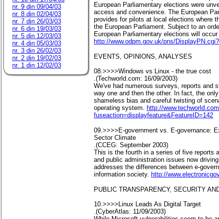
European Parliamentary elections were unvei
nr. 9 din 09/04/03
access and convenience. The European Parli
nr. 8 din 02/04/03
provides for pilots at local elections where
nr. 7 din 26/03/03
the European Parliament. Subject to an order
nr. 6 din 19/03/03
European Parliamentary elections will occur
nr. 5 din 12/03/03
http://www.odpm.gov.uk/pns/DisplayPN.cgi
nr. 4 din 05/03/03
nr. 3 din 26/02/03
EVENTS, OPINIONS, ANALYSES
nr. 2 din 19/02/03
nr. 1 din 12/02/03
08.>>>>Windows vs Linux - the true cost
.(Techworld.com: 16/09/2003)
We've had numerous surveys, reports and stu
way one and then the other. In fact, the onl
shameless bias and careful twisting of scena
operating system.
http://www.techworld.com
fuseaction=displayfeature&FeatureID=142
09.>>>>E-government vs. E-governance: Exa
Sector Climate
.(CCEG: September 2003)
This is the fourth in a series of five report
and public administration issues now drivin
addresses the differences between e-govern
information society.
http://www.electronicgo
PUBLIC TRANSPARENCY, SECURITY AND
10.>>>>Linux Leads As Digital Target
.(CyberAtlas: 11/09/2003)
While Microsoft vulnerabilities seem to be 