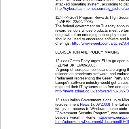
attacked operating system, according to da
http://cyberatlas.internet.com/big_picture/a
11.>>>>Gov't Program Rewards High Securi
.(eWEEK: 23/09/2003)
The federal government on Tuesday announce
reward vendors whose products meet certain
outgrowth of an emerging philosophy inside
should be used to encourage software and ha
offerings.
http://www.eweek.com/article2/0,
LEGISLATION AND POLICY MAKING
12.>>>>Green Party urges EU to go open-s
.(ZDNet UK: 16/09/2003)
A group of European politicians are urging 
reliance on proprietary software, and embr
Parliament representing the Green Party and
Europe's software industry would get a subs
migrated their IT systems onto free and ope
http://news.zdnet.co.uk/software/linuxunix
13.>>>>Italian Government signs up to Mic
(eGovernment
News:17/09/2003
) The Italia
will give it access to Windows source code. 
"Government Security Program", was annou
Leaders Forum in Rome.
http://www.europa.
fuseAction=showDocument&documentID=15