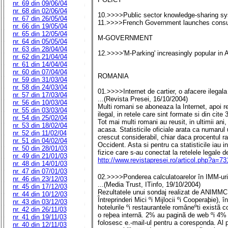
nr. 69 din 09/06/04
nr. 68 din 02/06/04
10.>>>>Public sector knowledge-sharing sy
nr. 67 din 26/05/04
11.>>>>French Government launches consult
nr. 66 din 19/05/04
nr. 65 din 12/05/04
M-GOVERNMENT
nr. 64 din 05/05/04
nr. 63 din 28/04/04
12.>>>>'M-Parking' increasingly popular in A
nr. 62 din 21/04/04
nr. 61 din 14/04/04
nr. 60 din 07/04/04
ROMANIA
nr. 59 din 31/03/04
nr. 58 din 24/03/04
01.>>>>Internet de cartier, o afacere ilegala
nr. 57 din 17/03/04
...(Revista Presei, 16/10/2004)
nr. 56 din 10/03/04
Multi romani se aboneaza la Internet, apoi r
nr. 55 din 03/03/04
ilegal, in retele care sint formate si din cite 
nr. 54 din 25/02/04
Tot mai multi romani au reusit, in ultimii ani
nr. 53 din 18/02/04
acasa. Statisticile oficiale arata ca numarul u
nr. 52 din 11/02/04
crescut considerabil, chiar daca procentul r
nr. 51 din 04/02/04
Occident. Asta si pentru ca statisticile iau 
nr. 50 din 28/01/03
fizice care s-au conectat la retelele legale d
nr. 49 din 21/01/03
http://www.revistapresei.ro/articol.php?a
nr. 48 din 14/01/03
nr. 47 din 07/01/03
02.>>>>Ponderea calculatoarelor în IMM-uri
nr. 46 din 23/12/03
...(Media Trust, ITinfo, 19/10/2004)
nr. 45 din 17/12/03
Rezultatele unui sondaj realizat de ANIMMC
nr. 44 din 10/12/03
Întreprinderi Mici ºi Mijlocii ºi Cooperaþie), 
nr. 43 din 03/12/03
hotelurile ºi restaurantele româneºti existã
nr. 42 din 26/11/03
o reþea internã. 2% au paginã de web ºi 4% a
nr. 41 din 19/11/03
folosesc e.-mail-ul pentru a coresponda. Al p
nr. 40 din 12/11/03