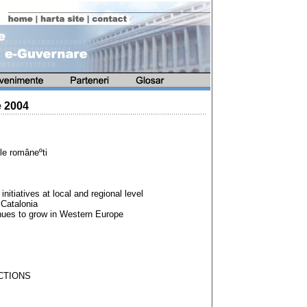
e 2004
le româneºti
tiatives at local and regional level
 Catalonia
ues to grow in Western Europe
CTIONS