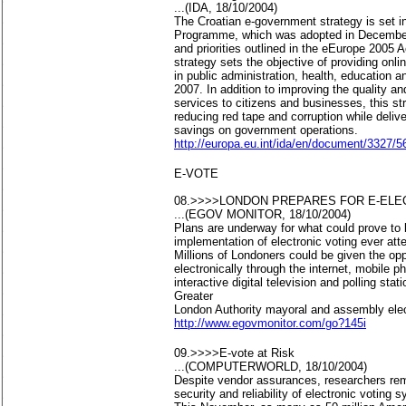
...(IDA, 18/10/2004)
The Croatian e-government strategy is set i
Programme, which was adopted in December
and priorities outlined in the eEurope 2005 A
strategy sets the objective of providing onl
in public administration, health, education 
2007. In addition to improving the quality a
services to citizens and businesses, this st
reducing red tape and corruption while delive
savings on government operations.
http://europa.eu.int/ida/en/document/3327/5
E-VOTE
08.>>>>LONDON PREPARES FOR E-ELE
...(EGOV MONITOR, 18/10/2004)
Plans are underway for what could prove to b
implementation of electronic voting ever at
Millions of Londoners could be given the opp
electronically through the internet, mobile
interactive digital television and polling stat
Greater
London Authority mayoral and assembly elec
http://www.egovmonitor.com/go?145i
09.>>>>E-vote at Risk
...(COMPUTERWORLD, 18/10/2004)
Despite vendor assurances, researchers re
security and reliability of electronic voting