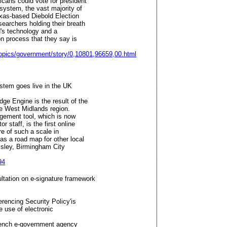
cans could vote for president
system, the vast majority of
as-based Diebold Election
earchers holding their breath
d's technology and a
on process that they say is
opics/government/story/0,10801,96659,00.html
stem goes live in the UK
e Engine is the result of the
the West Midlands region.
ement tool, which is now
 staff, is the first online
re of such a scale in
as a road map for other local
ilsley, Birmingham City
94
tation on e-signature framework
erencing Security Policy'is
e use of electronic
French e-government agency