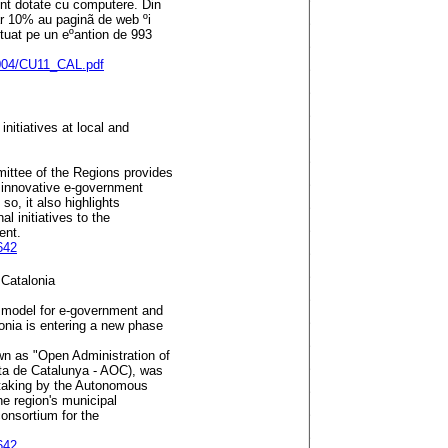
unt dotate cu computere. Din
ar 10% au paginã de web ºi
ctuat pe un eºantion de 993
.2004/CU11_CAL.pdf
itiatives at local and
mittee of the Regions provides
t innovative e-government
 so, it also highlights
al initiatives to the
ent.
642
 Catalonia
 model for e-government and
onia is entering a new phase
n as "Open Administration of
erta de Catalunya - AOC), was
ertaking by the Autonomous
he region's municipal
consortium for the
642