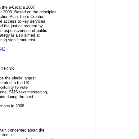
n the e-Croatia 2007
 2003. Based on the principles
ction Plan, the e-Croatia
ine access to key services
and the justice system by
nd responsiveness of public
rategy is also aimed at
ring significant cost
642
CTIONS
e the single largest
tempted in the UK.
ortunity to vote
 phone, SMS text messaging,
ions during the next
tions in 2008.
main concerned about the
 systems.