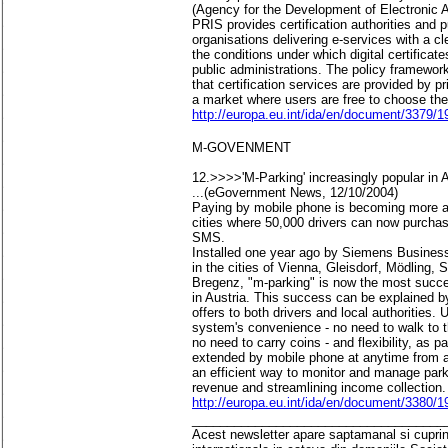
(Agency for the Development of Electronic A
PRIS provides certification authorities and p
organisations delivering e-services with a c
the conditions under which digital certificat
public administrations. The policy framework
that certification services are provided by p
a market where users are free to choose thei
http://europa.eu.int/ida/en/document/3379/1
M-GOVENMENT
12.>>>>'M-Parking' increasingly popular in A
...(eGovernment News, 12/10/2004)
Paying by mobile phone is becoming more an
cities where 50,000 drivers can now purchase
SMS.
Installed one year ago by Siemens Busines
in the cities of Vienna, Gleisdorf, Mödling,
Bregenz, "m-parking" is now the most succe
in Austria. This success can be explained 
offers to both drivers and local authorities. 
system's convenience - no need to walk to 
no need to carry coins - and flexibility, as p
extended by mobile phone at anytime from a
an efficient way to monitor and manage parki
revenue and streamlining income collection.
http://europa.eu.int/ida/en/document/3380/1
____________________________________
Acest newsletter apare saptamanal si cuprinde