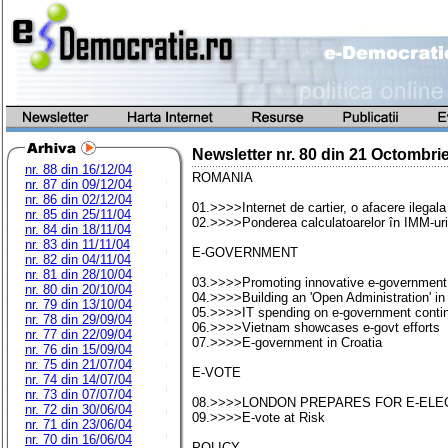
Newsletter nr.
80
din
21 Octombri
nr. 88 din 16/12/04
ROMANIA
nr. 87 din 09/12/04
nr. 86 din 02/12/04
01.>>>>Internet de cartier, o afacere ilegala
nr. 85 din 25/11/04
02.>>>>Ponderea calculatoarelor în IMM-uri
nr. 84 din 18/11/04
nr. 83 din 11/11/04
E-GOVERNMENT
nr. 82 din 04/11/04
nr. 81 din 28/10/04
03.>>>>Promoting innovative e-government ini
nr. 80 din 20/10/04
04.>>>>Building an 'Open Administration' in
nr. 79 din 13/10/04
05.>>>>IT spending on e-government contin
nr. 78 din 29/09/04
06.>>>>Vietnam showcases e-govt efforts
nr. 77 din 22/09/04
07.>>>>E-government in Croatia
nr. 76 din 15/09/04
nr. 75 din 21/07/04
E-VOTE
nr. 74 din 14/07/04
nr. 73 din 07/07/04
08.>>>>LONDON PREPARES FOR E-ELE
nr. 72 din 30/06/04
09.>>>>E-vote at Risk
nr. 71 din 23/06/04
nr. 70 din 16/06/04
POLICY