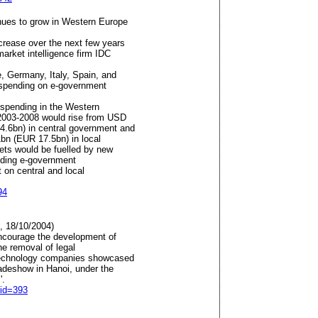
ues to grow in Western Europe
crease over the next few years
arket intelligence firm IDC
, Germany, Italy, Spain, and
T spending on e-government
T spending in the Western
 2003-2008 would rise from USD
.6bn) in central government and
n (EUR 17.5bn) in local
ets would be fuelled by new
luding e-government
 on central and local
94
, 18/10/2004)
encourage the development of
he removal of legal
 technology companies showcased
radeshow in Hanoi, under the
'.
eid=393