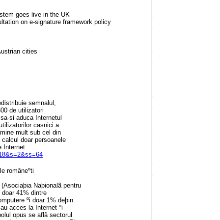
stem goes live in the UK
ation on e-signature framework policy
ustrian cities
edistribuie semnalul,
300 de utilizatori
, sa-si aduca Internetul
tilizatorilor casnici a
amine mult sub cel din
in calcul doar persoanele
e Internet.
=7318&s=2&ss=64
le româneºti
 (Asociaþia Naþionalã pentru
în doar 41% dintre
 computere ºi doar 1% deþin
u acces la Internet ºi
olul opus se aflã sectorul