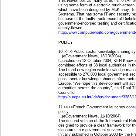
This November, as many as 50 million Ameri
using some form of electronic touch-screen 
which have been designed by McKinney, Tex
Systems. That has some IT and security res
because of the faulty track record of Diebol
government-endorsed testing and certificati
deeply flawed.
http://www.computerworld.com/governmentt
POLICY
10.>>>>Public sector knowledge-sharing sy
...(eGovernment News, 13/10/2004)
Launched on 12 October 2004, KEN Knowledg
combined efforts of 38 local authorities in 
The brand new region-wide knowledge manag
accessible to 270,000 local government sector
public sector knowledge-sharing infrastructu
Europe. "We hope this development will act 
authorities across the country", said Paul T
Councillor.
http://europa.eu.int/ida/en/document/3383/1
11.>>>>French Government launches consul
policy
...(eGovernment News, 11/10/2004)
The second version of the 'Intersectoral Ref
designed to provide a clear framework for th
signatures in e-government services.
Initially published in October 2003 by the 