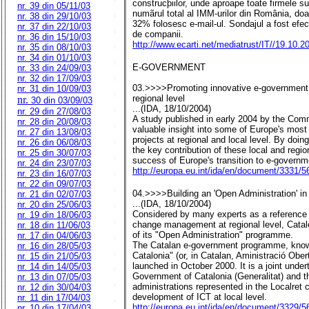
construcþiilor, unde aproape toate firmele s
nr. 39 din 05/11/03
numãrul total al IMM-urilor din România, do
nr. 38 din 29/10/03
32% folosesc e-mail-ul. Sondajul a fost efe
nr. 37 din 22/10/03
de companii.
nr. 36 din 15/10/03
http://www.ecarti.net/mediatrust/IT//19.10
nr. 35 din 08/10/03
nr. 34 din 01/10/03
E-GOVERNMENT
nr. 33 din 24/09/03
nr. 32 din 17/09/03
03.>>>>Promoting innovative e-government in
nr. 31 din 10/09/03
regional level
nr.
30 din 03/09/03
...(IDA, 18/10/2004)
nr. 29 din 27/08/03
A study published in early 2004 by the Com
nr. 28 din 20/08/03
valuable insight into some of Europe's mos
nr. 27 din 13/08/03
projects at regional and local level. By doing
nr. 26 din 06/08/03
the key contribution of these local and region
nr. 25 din 30/07/03
success of Europe's transition to e-governm
nr. 24 din 23/07/03
http://europa.eu.int/ida/en/document/3331/5
nr. 23 din 16/07/03
nr. 22 din 09/07/03
04.>>>>Building an 'Open Administration' in
nr. 21 din 02/07/03
...(IDA, 18/10/2004)
nr. 20 din 25/06/03
Considered by many experts as a reference
nr. 19 din 18/06/03
change management at regional level, Catal
nr. 18 din 11/06/03
of its "Open Administration" programme.
nr. 17 din 04/06/03
The Catalan e-government programme, know
nr. 16 din 28/05/03
Catalonia" (or, in Catalan, Aministració Ob
nr. 15 din 21/05/03
launched in October 2000. It is a joint und
nr. 14 din 14/05/03
Government of Catalonia (Generalitat) and t
nr. 13 din 07/05/03
administrations represented in the Localret 
nr. 12 din 30/04/03
development of ICT at local level.
nr. 11 din 17/04/03
http://europa.eu.int/ida/en/document/3329/5
nr. 10 din 17/04/03