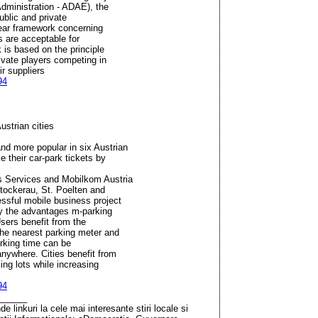
dministration - ADAE), the
ublic and private
lear framework concerning
es are acceptable for
 is based on the principle
rivate players competing in
r suppliers
94
ustrian cities
d more popular in six Austrian
 their car-park tickets by
s Services and Mobilkom Austria
 Stockerau, St. Poelten and
ssful mobile business project
by the advantages m-parking
Users benefit from the
the nearest parking meter and
arking time can be
nywhere. Cities benefit from
ng lots while increasing
94
______
 linkuri la cele mai interesante stiri locale si