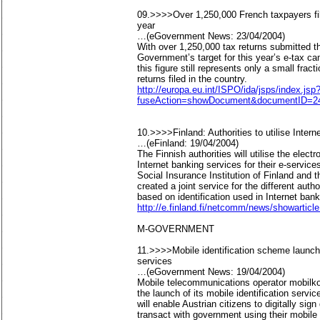
09.>>>>Over 1,250,000 French taxpayers filed
year
…(eGovernment News: 23/04/2004)
With over 1,250,000 tax returns submitted th
Government’s target for this year’s e-tax 
this figure still represents only a small fract
returns filed in the country.
http://europa.eu.int/ISPO/ida/jsps/index.jsp
fuseAction=showDocument&documentID=24
10.>>>>Finland: Authorities to utilise Intern
…(eFinland: 19/04/2004)
The Finnish authorities will utilise the elect
Internet banking services for their e-service
Social Insurance Institution of Finland and 
created a joint service for the different autho
based on identification used in Internet bank
http://e.finland.fi/netcomm/news/showarti
M-GOVERNMENT
11.>>>>Mobile identification scheme launch
services
…(eGovernment News: 19/04/2004)
Mobile telecommunications operator mobilk
the launch of its mobile identification servi
will enable Austrian citizens to digitally si
transact with government using their mobile