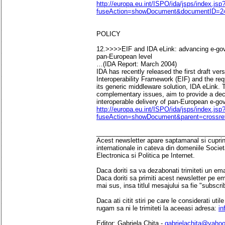
http://europa.eu.int/ISPO/ida/jsps/index.jsp
fuseAction=showDocument&documentID=24
POLICY
12.>>>>EIF and IDA eLink: advancing e-gove
pan-European level
…(IDA Report: March 2004)
IDA has recently released the first draft ver
Interoperability Framework (EIF) and the req
its generic middleware solution, IDA eLink.
complementary issues, aim to provide a deci
interoperable delivery of pan-European e-go
http://europa.eu.int/ISPO/ida/jsps/index.jsp
fuseAction=showDocument&parent=crossr
____________________________________
Acest newsletter apare saptamanal si cuprinde
internationale in cateva din domeniile Socie
Electronica si Politica pe Internet.
Daca doriti sa va dezabonati trimiteti un ema
Daca doriti sa primiti acest newsletter pe e
mai sus, insa titlul mesajului sa fie "subscri
Daca ati citit stiri pe care le considerati util
rugam sa ni le trimiteti la aceeasi adresa:
in
Editor: Gabriela Chita -
gabrielachita@yaho