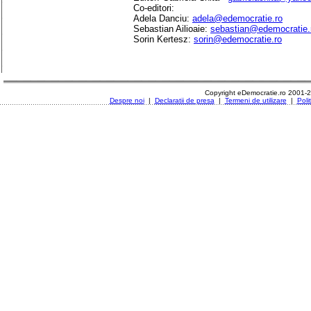
Co-editori:
Adela Danciu:
adela@edemocratie.ro
Sebastian Ailioaie:
sebastian@edemocratie.
Sorin Kertesz:
sorin@edemocratie.ro
Copyright eDemocratie.ro 2001-
Despre noi
|
Declaratii de presa
|
Termeni de utilizare
|
Poli