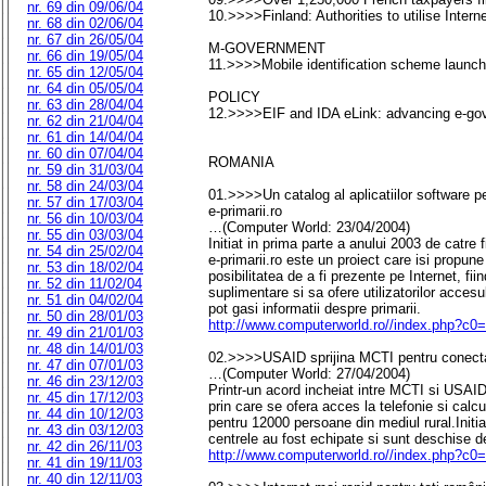
nr. 69 din 09/06/04
10.>>>>Finland: Authorities to utilise Intern
nr. 68 din 02/06/04
nr. 67 din 26/05/04
M-GOVERNMENT
nr. 66 din 19/05/04
11.>>>>Mobile identification scheme launch
nr. 65 din 12/05/04
nr. 64 din 05/05/04
POLICY
nr. 63 din 28/04/04
12.>>>>EIF and IDA eLink: advancing e-gove
nr. 62 din 21/04/04
nr. 61 din 14/04/04
nr. 60 din 07/04/04
ROMANIA
nr. 59 din 31/03/04
nr. 58 din 24/03/04
01.>>>>Un catalog al aplicatiilor software pe
nr. 57 din 17/03/04
e-primarii.ro
nr. 56 din 10/03/04
…(Computer World: 23/04/2004)
nr. 55 din 03/03/04
Initiat in prima parte a anului 2003 de catre 
nr. 54 din 25/02/04
e-primarii.ro este un proiect care isi propune
nr. 53 din 18/02/04
posibilitatea de a fi prezente pe Internet, fiin
nr. 52 din 11/02/04
suplimentare si sa ofere utilizatorilor accesu
nr. 51 din 04/02/04
pot gasi informatii despre primarii.
nr. 50 din 28/01/03
http://www.computerworld.ro//index.php?c0=
nr. 49 din 21/01/03
nr. 48 din 14/01/03
02.>>>>USAID sprijina MCTI pentru conectare
nr. 47 din 07/01/03
…(Computer World: 27/04/2004)
nr. 46 din 23/12/03
Printr-un acord incheiat intre MCTI si USAID,
nr. 45 din 17/12/03
prin care se ofera acces la telefonie si calc
nr. 44 din 10/12/03
pentru 12000 persoane din mediul rural.Initiat
nr. 43 din 03/12/03
centrele au fost echipate si sunt deschise de
nr. 42 din 26/11/03
http://www.computerworld.ro//index.php?c0=
nr. 41 din 19/11/03
nr. 40 din 12/11/03