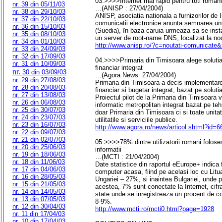
03.>>>>Internet mai rapid pentru toti români
nr. 39 din 05/11/03
…(ANISP : 27/04/2004)
nr. 38 din 29/10/03
ANISP, asociatia nationala a furnizorilor de In
nr. 37 din 22/10/03
comunicatii electronice anunta semnarea un
nr. 36 din 15/10/03
(Suedia), în baza caruia urmeaza sa se inst
nr. 35 din 08/10/03
un server de root-name DNS, localizat la n
nr. 34 din 01/10/03
http://www.anisp.ro/?c=noutati-comunicat
nr. 33 din 24/09/03
nr. 32 din 17/09/03
04.>>>>Primaria din Timisoara alege solut
nr. 31 din 10/09/03
financiar integrat
nr.
30 din 03/09/03
…(Agora News: 27/04/2004)
nr. 29 din 27/08/03
Primaria din Timisoara a decis implementar
nr. 28 din 20/08/03
financiar si bugetar integrat, bazat pe sol
nr. 27 din 13/08/03
Proiectul pilot de la Primaria din Timisoara 
nr. 26 din 06/08/03
informatic metropolitan integrat bazat pe te
nr. 25 din 30/07/03
doar Primaria din Timisoara ci si toate unita
nr. 24 din 23/07/03
utilitatile si serviciile publice.
nr. 23 din 16/07/03
http://www.agora.ro/news/articol.shtml?id=
nr. 22 din 09/07/03
nr. 21 din 02/07/03
05.>>>>78% dintre utilizatorii romani folose
nr. 20 din 25/06/03
informatii
nr. 19 din 18/06/03
…(MCTI : 21/04/2004)
nr. 18 din 11/06/03
Date statistice din raportul eEurope+ indica
nr. 17 din 04/06/03
computer acasa, fiind pe acelasi loc cu Litu
nr. 16 din 28/05/03
Ungariei – 27%, si inaintea Bulgariei, unde 
nr. 15 din 21/05/03
acestea, 7% sunt conectate la Internet, cifr
nr. 14 din 14/05/03
state unde se inregistreaza un procent de c
nr. 13 din 07/05/03
8-9%.
nr. 12 din 30/04/03
http://www.mcti.ro/mcti0.html?page=1928
nr. 11 din 17/04/03
nr. 10 din 17/04/03