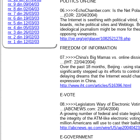
POLITICS ON-LINE
nr. 9 din 09/04/03
nr. 8 din 02/04/03
06.>>>>EchoChamber.com: Is the Net Polari
nr. 7 din 26/03/03
…(OJR: 22/04/2004)
nr. 6 din 19/03/03
The Internet is seething with political vitri
nr. 5 din 12/03/03
boards, niche political sites and Weblogs. Bu
nr. 4 din 05/03/03
ideological journalism might be more for theat
nr. 3 din 26/02/03
opposing viewpoints.
nr. 2 din 19/02/03
http://ojr.org/ojr/glaser/1082521278.php
nr. 1 din 12/02/03
FREEDOM OF INFORMATION
07.>>>>China's Big Mamas vs. online dissi
…(IHT: 22/04/2004)
Over the past 18 months, Beijing - using sta
significantly stepped up its efforts to contr
delaying dreams that the Internet would ch
expression in China.
http://www.iht.com/articles/516396.html
E-VOTE
08.>>>>Legislators Wary of Electronic Voti
…(ABCNEWS.com: 23/04/2004)
A growing number of federal and state legis
the integrity of the ATM-like electronic voti
million Americans will use to cast their ball
http://abcnews.go.com/wire/US/ap20040423
E-GOVERNMENT