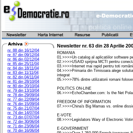
Newsletter nr.
63
din
28 Aprilie 20
nr. 88 din 16/12/04
ROMANIA
nr. 87 din 09/12/04
01.>>>>Un catalog al aplicatiilor software pen
nr. 86 din 02/12/04
02.>>>>USAID sprijina MCTI pentru conectare
nr. 85 din 25/11/04
03.>>>>Internet mai rapid pentru toti români
nr. 84 din 18/11/04
04.>>>>Primaria din Timisoara alege soluti
nr. 83 din 11/11/04
integrat
nr. 82 din 04/11/04
05.>>>>78% dintre utilizatorii romani foloses
nr. 81 din 28/10/04
nr. 80 din 20/10/04
POLITICS ON-LINE
nr. 79 din 13/10/04
06.>>>>EchoChamber.com: Is the Net Polari
nr. 78 din 29/09/04
nr. 77 din 22/09/04
FREEDOM OF INFORMATION
nr. 76 din 15/09/04
07.>>>>China's Big Mamas vs. online dissi
nr. 75 din 21/07/04
nr. 74 din 14/07/04
E-VOTE
nr. 73 din 07/07/04
08.>>>>Legislators Wary of Electronic Voti
nr. 72 din 30/06/04
nr. 71 din 23/06/04
E-GOVERNMENT
nr. 70 din 16/06/04
09.>>>>Over 1,250,000 French taxpayers filed