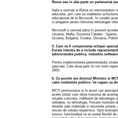
Roma sau in alta parte un parteneriat a
Italia a semnat la Roma un memorandum refe
educatiei, prin care se stabileste achizition
educational de la Microsoft, în conditii ava
si pregatire pentru folosirea tehnologiei inf
Microsoft a semnat pâna în prezent acorduri
Lituania, Malta, Guvernul Catalan - Spania,
Ucraina, Bulgaria, Croatia, Slovacia, Polo
5. Care va fi componenta echipei special
Exista intentia de a include reprezentanti
administratia publica, industria softwar
Pentru implementarea parteneriatului strateg
speciala. Cele doua parti îsi vor numi repr
2003.
6. Ce pozitie are domnul Ministru si MC
catre institutiile publice. Va rugam sa det
MCTI promoveaza si în acest caz principiul 
acelei solutii care ofera maximul de avantaje
situatie concreta, indiferent de tehnologia u
utilitatea, nu tehnologia. Fiecare institutie 
dotarile sale materiale si resursele umane,
nevoie de solutia respectiva. Spre exemplu,
source, functionând ca un portal flexibil de