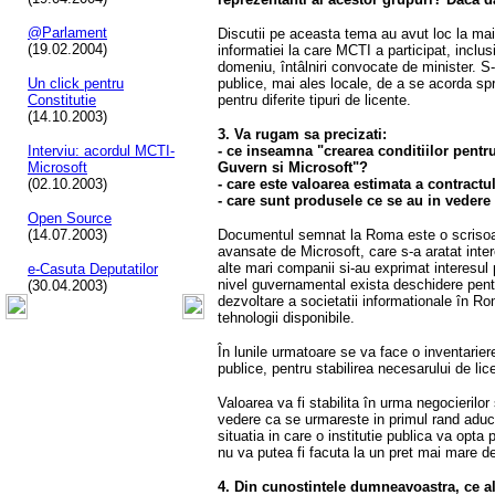
@Parlament
Discutii pe aceasta tema au avut loc la ma
(19.02.2004)
informatiei la care MCTI a participat, inclusi
domeniu, întâlniri convocate de minister. S-a
Un click pentru
publice, mai ales locale, de a se acorda spr
Constitutie
pentru diferite tipuri de licente.
(14.10.2003)
3. Va rugam sa precizati:
Interviu: acordul MCTI-
- ce inseamna "crearea conditiilor pentr
Microsoft
Guvern si Microsoft"?
(02.10.2003)
- care este valoarea estimata a contractu
- care sunt produsele ce se au in vedere 
Open Source
(14.07.2003)
Documentul semnat la Roma este o scrisoar
avansate de Microsoft, care s-a aratat int
alte mari companii si-au exprimat interesul
e-Casuta Deputatilor
nivel guvernamental exista deschidere pentr
(30.04.2003)
dezvoltare a societatii informationale în Rom
tehnologii disponibile.
În lunile urmatoare se va face o inventariere
publice, pentru stabilirea necesarului de li
Valoarea va fi stabilita în urma negocierilor
vedere ca se urmareste in primul rand aducere
situatia in care o institutie publica va opt
nu va putea fi facuta la un pret mai mare dec
4. Din cunostintele dumneavoastra, ce al