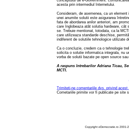
conceptului de e-Government: comunicarea d
acesta prin intermediul Internetului.
Consideram, de asemenea, ca un element imp
unei anumite solutii este asigurarea întretin
fata de abordarea anilor anteriori, am promo
care înglobeaza atât solutia hardware, cât 
se. Trebuie mentionat, totodata, ca la MCTI 
care utilizeaza standarde deschise, permitân
indiferent de solutiile tehnologice utilizate 
Ca o concluzie, credem ca o tehnologie treb
solicita o solutie informatica integrala, nu
vorba de solutii bazate pe open source sau
A raspuns întrebarilor Adriana Ticau, Se
MCTI.
Trimiteti-ne comentariile dvs. privind acest
Cometariile primite vor fi publicate pe site 
Copyright eDemocratie.ro 2001-