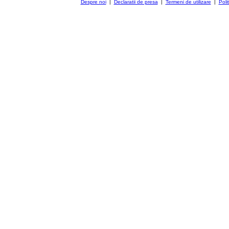
Despre noi
|
Declaratii de presa
|
Termeni de utilizare
|
Poli