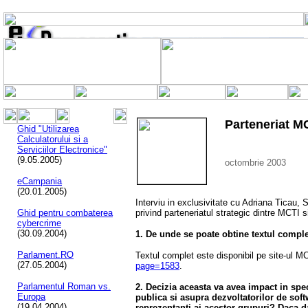
Parteneriat M
Ghid "Utilizarea
Calculatorului si a
Serviciilor Electronice"
(9.05.2005)
octombrie
2003
eCampania
(20.01.2005)
Interviu in exclusivitate cu Adriana Ticau, 
Ghid pentru combaterea
privind parteneriatul strategic dintre MCTI s
cybercrime
(30.09.2004)
1. De unde se poate obtine textul comple
Parlament.RO
Textul complet este disponibil pe site-ul M
(27.05.2004)
page=1583
.
Parlamentul Roman vs.
2. Decizia aceasta va avea impact in spe
Europa
publica si asupra dezvoltatorilor de sof
(19.04.2004)
reprezentanti ai acestor grupuri? Daca da