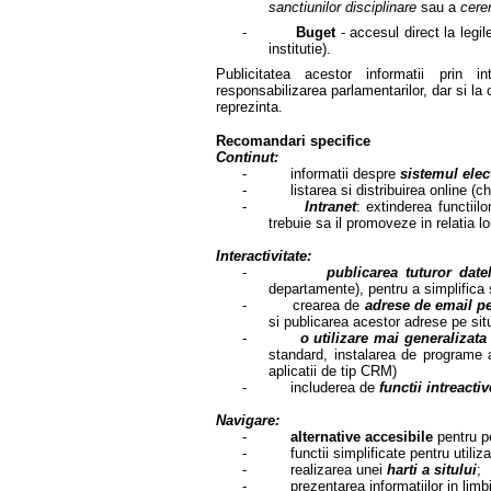
sanctiunilor disciplinare
sau a
cerer
-
Buget
-
accesul direct la legil
institutie).
Publicitatea acestor informatii prin 
responsabilizarea parlamentarilor, dar si la c
reprezinta.
Recomandari specifice
Continut:
- informatii despre
sistemul elec
- listarea si distribuirea online (chi
-
Intranet
: extinderea functiilo
trebuie sa il promoveze in relatia lo
Interactivitate:
-
publicarea tuturor date
departamente), pentru a simplifica 
- crearea de
adrese de email p
si publicarea acestor adrese pe sit
-
o utilizare mai generalizat
standard, instalarea de programe a
aplicatii de tip CRM)
- includerea de
functii intreactiv
Navigare:
-
alternative accesibile
pentru 
- functii simplificate pentru utilizat
- realizarea unei
harti a sitului
;
- prezentarea informatiilor in limbil