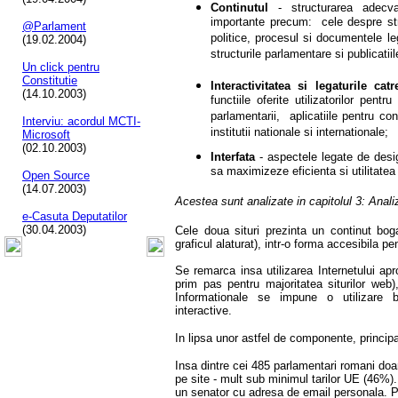
Continutul
- structurarea adecva
importante precum: cele despre stru
@Parlament
politice, procesul si documentele le
(19.02.2004)
structurile parlamentare si publicatii
Un click pentru
Constitutie
Interactivitatea si legaturile catr
(14.10.2003)
functiile oferite utilizatorilor pen
parlamentarii, aplicatiile pentru con
Interviu: acordul MCTI-
institutii nationale si internationale;
Microsoft
(02.10.2003)
Interfata
- aspectele legate de desig
sa maximizeze eficienta si utilitatea 
Open Source
(14.07.2003)
Acestea sunt analizate in capitolul 3: Analiza
e-Casuta Deputatilor
(30.04.2003)
Cele doua situri prezinta un continut bogat
graficul alaturat), intr-o forma accesibila pen
Se remarca insa utilizarea Internetului ap
prim pas pentru majoritatea siturilor web)
Informationale se impune o utilizare b
interactive.
In lipsa unor astfel de componente, principal
Insa dintre cei 485 parlamentari romani do
pe site - mult sub minimul tarilor UE (46%).
un senator cu adresa de email personala. P