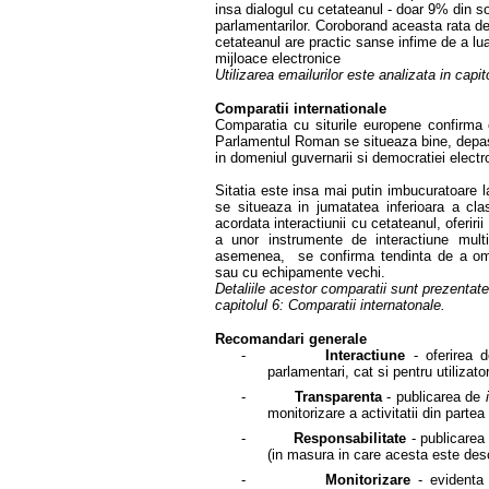
insa dialogul cu cetateanul - doar 9% din so
parlamentarilor. Coroborand aceasta rata 
cetateanul are practic sanse infime de a lua
mijloace electronice
Utilizarea emailurilor este analizata in capit
Comparatii internationale
Comparatia cu siturile europene confirma co
Parlamentul Roman se situeaza bine, depasi
in domeniul guvernarii si democratiei electr
Sitatia este insa mai putin imbucuratoare l
se situeaza in jumatatea inferioara a cl
acordata interactiunii cu cetateanul, oferir
a unor instrumente de interactiune multil
asemenea, se confirma tendinta de a omi
sau cu echipamente vechi.
Detaliile acestor comparatii sunt prezentate
capitolul 6: Comparatii internatonale.
Recomandari generale
-
Interactiune
- oferirea
parlamentari, cat si pentru utilizatori
-
Transparenta
- publicarea de
monitorizare a activitatii din partea 
-
Responsabilitate
-
publicarea 
(in masura in care acesta este des
-
Monitorizare
- evidenta