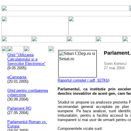
Parlament
Ghid "Utilizarea
Calculatorului si a
Serviciilor Electronice"
Sorin Kertesz
(9.05.2005)
27 mai 2004
eCampania
Raportul complet (.pdf, 927Kb)
(20.01.2005)
Parlamentul, ca institutie prin excelen
Ghid pentru combaterea
deschis inovatiilor de acest gen, care fac
cybercrime
(30.09.2004)
Studiul isi propune sa analizeze prezenta P
recomandari general acceptate pe plan i
Parlament.RO
europene. Pe baza analizei, sunt identifi
(27.05.2004)
imbunatatiri, pentru a facilita accesul la 
transparent si mai usor de urmarit pentru c
Parlamentul Roman vs.
Europa
Componentele vizate sunt:
(19.04.2004)