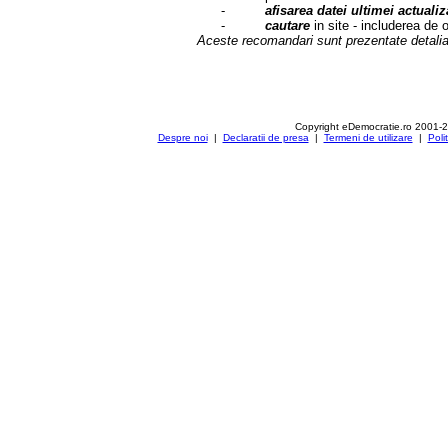
-
afisarea datei ultimei actualiz
-
cautare
in site - includerea de
Aceste recomandari sunt prezentate detaliat
Copyright eDemocratie.ro 2001-
Despre noi
|
Declaratii de presa
|
Termeni de utilizare
|
Poli