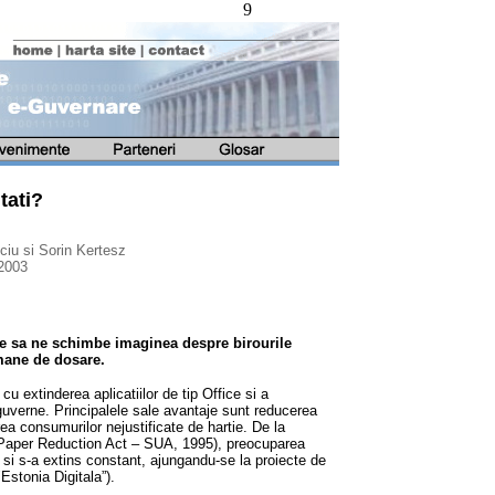
9
tati?
iu si Sorin Kertesz
 2003
inde sa ne schimbe imaginea despre birourile
mane de dosare.
u extinderea aplicatiilor de tip Office si a
guverne. Principalele sale avantaje sunt reducerea
area consumurilor nejustificate de hartie. De la
ve (Paper Reduction Act – SUA, 1995), preocuparea
 si s-a extins constant, ajungandu-se la proiecte de
"Estonia Digitala”).