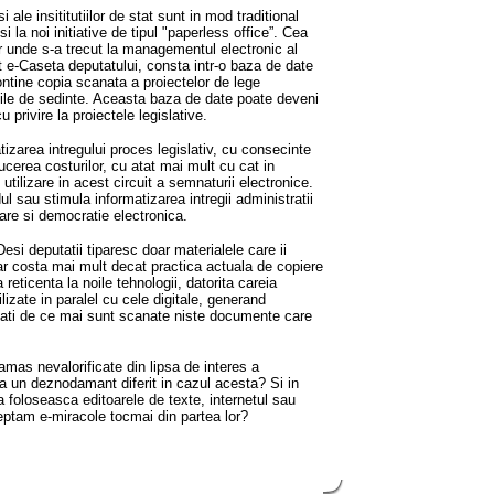
 ale insititutiilor de stat sunt in mod traditional
i la noi initiative de tipul "paperless office”. Cea
r unde s-a trecut la managementul electronic al
 e-Caseta deputatului, consta intr-o baza de date
ontine copia scanata a proiectelor de lege
alile de sedinte. Aceasta baza de date poate deveni
 privire la proiectele legislative.
atizarea intregului proces legislativ, cu consecinte
ucerea costurilor, cu atat mai mult cu cat in
 utilizare in acest circuit a semnaturii electronice.
dul sau stimula informatizarea intregii administratii
nare si democratie electronica.
Desi deputatii tiparesc doar materialele care ii
 ar costa mai mult decat practica actuala de copiere
reticenta la noile tehnologii, datorita careia
lizate in paralel cu cele digitale, generand
ebati de ce mai sunt scanate niste documente care
amas nevalorificate din lipsa de interes a
 la un deznodamant diferit in cazul acesta? Si in
sa foloseasca editoarele de texte, internetul sau
teptam e-miracole tocmai din partea lor?