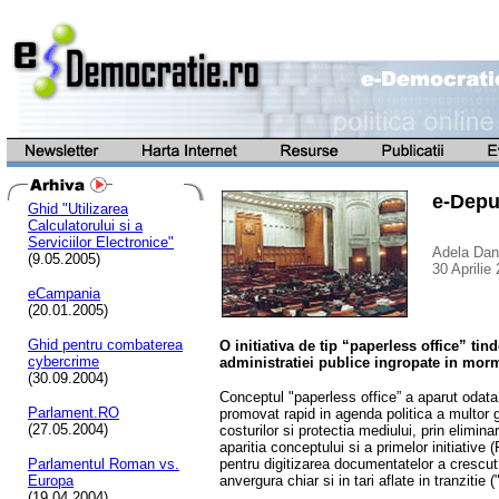
e-Depu
Ghid "Utilizarea
Calculatorului si a
Serviciilor Electronice"
Adela Danc
(9.05.2005)
30 Aprilie
eCampania
(20.01.2005)
Ghid pentru combaterea
O initiativa de tip “paperless office” t
cybercrime
administratiei publice ingropate in mor
(30.09.2004)
Conceptul "paperless office” a aparut odata c
Parlament.RO
promovat rapid in agenda politica a multor 
(27.05.2004)
costurilor si protectia mediului, prin elimin
aparitia conceptului si a primelor initiati
Parlamentul Roman vs.
pentru digitizarea documentatelor a crescut
Europa
anvergura chiar si in tari aflate in tranzitie (
(19.04.2004)