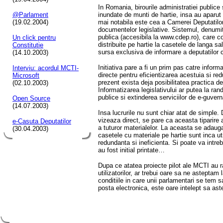
In Romania, birourile administratiei publice si
@Parlament
inundate de munti de hartie, insa au aparut s
(19.02.2004)
mai notabila este cea a Camerei Deputatilo
documentelor legislative. Sistemul, denumit
publica (accesibila la www.cdep.ro), care c
Un click pentru
distribuite pe hartie la casetele de langa s
Constitutie
sursa exclusiva de informare a deputatilor cu
(14.10.2003)
Initiativa pare a fi un prim pas catre inform
Interviu: acordul MCTI-
directe pentru eficientizarea acestuia si red
Microsoft
prezent exista deja posibilitatea practica de
(02.10.2003)
Informatizarea legislativului ar putea la ran
publice si extinderea serviciilor de e-guver
Open Source
(14.07.2003)
Insa lucrurile nu sunt chiar atat de simple. 
vizeaza direct, se pare ca aceasta tiparire
e-Casuta Deputatilor
a tuturor materialelor. La aceasta se adauga 
(30.04.2003)
casetele cu materiale pe hartie sunt inca uti
redundanta si ineficienta. Si poate va intr
au fost initial printate…
Dupa ce atatea proiecte pilot ale MCTI au r
utilizatorilor, ar trebui oare sa ne asteptam
conditiile in care unii parlamentari se tem 
posta electronica, este oare intelept sa as