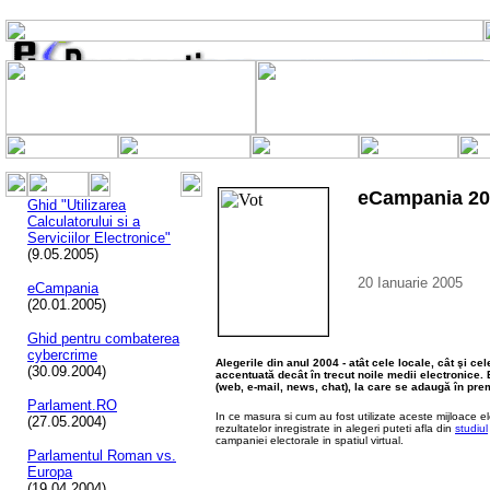
eCampania 20
Ghid "Utilizarea
Calculatorului si a
Serviciilor Electronice"
(9.05.2005)
20 Ianuarie 2005
eCampania
(20.01.2005)
Ghid pentru combaterea
cybercrime
Alegerile din anul 2004 - atât cele locale, cât şi ce
(30.09.2004)
accentuată decât în trecut noile medii electronice. 
(web, e-mail, news, chat), la care se adaugă în pr
Parlament.RO
In ce masura si cum au fost utilizate aceste mijloace e
(27.05.2004)
rezultatelor inregistrate in alegeri puteti afla din
studiul
campaniei electorale in spatiul virtual.
Parlamentul Roman vs.
Europa
(19.04.2004)